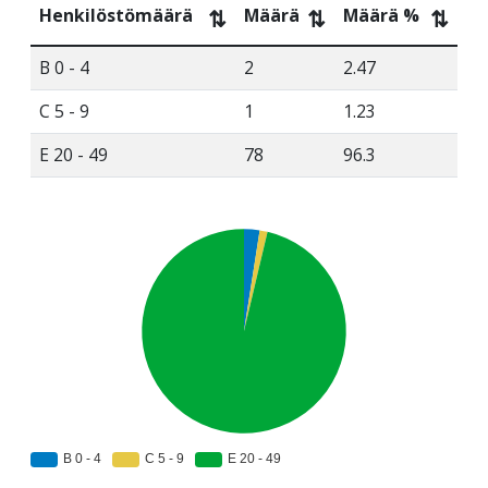
Henkilöstömäärä
Määrä
Määrä %
⇅
⇅
⇅
B 0 - 4
2
2.47
C 5 - 9
1
1.23
E 20 - 49
78
96.3