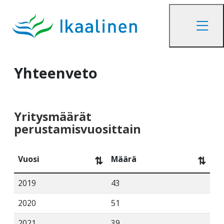
Yhteenveto
Yritysmäärät
perustamisvuosittain
Vuosi
Määrä
⇅
⇅
2019
43
2020
51
2021
39