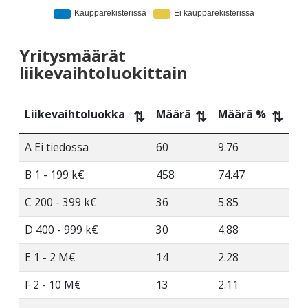
Yritysmäärät
liikevaihtoluokittain
Liikevaihtoluokka
Määrä
Määrä %
⇅
⇅
⇅
A Ei tiedossa
60
9.76
B 1 - 199 k€
458
74.47
C 200 - 399 k€
36
5.85
D 400 - 999 k€
30
4.88
E 1 - 2 M€
14
2.28
F 2 - 10 M€
13
2.11