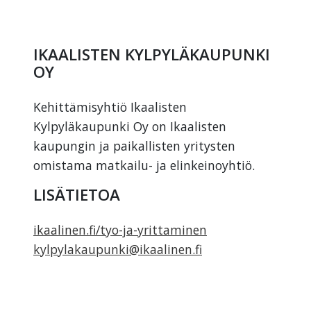
IKAALISTEN KYLPYLÄKAUPUNKI
OY
Kehittämisyhtiö Ikaalisten
Kylpyläkaupunki Oy on Ikaalisten
kaupungin ja paikallisten yritysten
omistama matkailu- ja elinkeinoyhtiö.
LISÄTIETOA
ikaalinen.fi/tyo-ja-yrittaminen
kylpylakaupunki@ikaalinen.fi